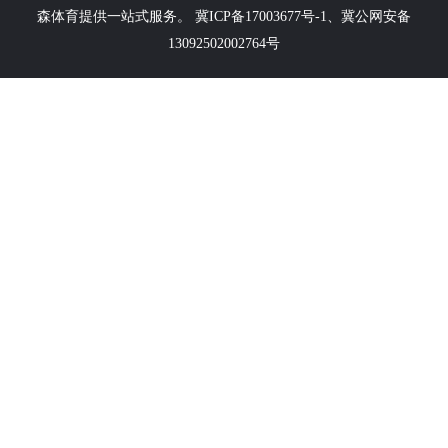
森体育提供一站式服务。
冀ICP备17003677号-1
、
冀公网安备
13092502002764号