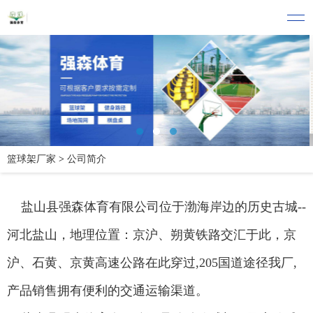
篮球架厂家
>
公司简介
盐山县强森体育有限公司位于渤海岸边的历史古城--
河北盐山，地理位置：京沪、朔黄铁路交汇于此，京
沪、石黄、京黄高速公路在此穿过,205国道途径我厂,
产品销售拥有便利的交通运输渠道。