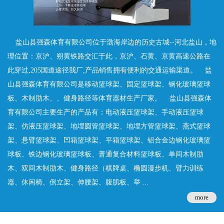
盐山县强森体育有限公司位于渤海岸边的历史古城--河北盐山，地
理位置：京沪、朔黄铁路交汇于此，京沪、石黄、京黄高速公路在
此穿过,205国道途径我厂,产品销售拥有便利的交通运输渠道。 盐
山县强森体育有限公司是移动篮球架、固定篮球架、钢化玻璃篮球
板、木制肋木、、健身路径等体育器材生产厂家。 盐山县强森体
育有限公司主要生产的产品有：电动液压篮球架、手动液压篮球
架、仿液压篮球架、地埋圆管篮球架、地埋方管篮球架、燕式篮球
架、悬臂篮球架、凹箱篮球架、平箱篮球架、铝合金边钢化玻璃篮
球板、铁边钢化玻璃篮球板、普通复合材料篮球板、单间木制肋
木、双间木制肋木、健身路径（棋牌桌、椭圆漫步机、臂力训练
器、休闲椅、倒立架、伸腰架、腹肌板、举 ...
more