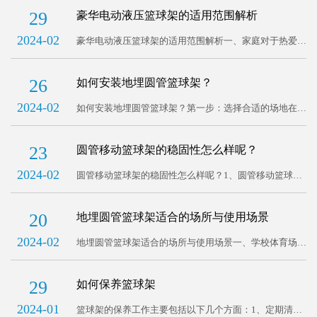
29
豪华电动液压篮球架的适用范围解析
2024-02
豪华电动液压篮球架的适用范围解析一、家庭对于热爱篮
球的家庭来说，豪华电动液压篮球架是一个非常好的选
择。首先，它可以满足家庭成员随时锻炼的需求，无论是
26
如何安装地埋圆管篮球架？
孩子还是成年人都可以在家中进行篮球锻炼。其次，豪华
2024-02
电 ...
如何安装地埋圆管篮球架？第一步：选择合适的场地在安
装地埋圆管篮球架之前，我们要先选择一个合适的场地。
场地应尽量保持平整，避免有障碍物影响比赛进行。此
23
圆管移动篮球架的稳固性怎么样呢？
外，应根据篮球场的尺寸要求，留出足够的空间来安装篮
2024-02
球 ...
圆管移动篮球架的稳固性怎么样呢？1、圆管移动篮球架
的设计。这种篮球架通常采用坚固的圆管材质，并与基座
相连。这种设计在一定程度上增加了篮球架的稳定性。其
20
地埋圆管篮球架适合的场所与使用场景
次，圆管移动篮球架通常配备了可调节的高度功能，使得
2024-02
...
地埋圆管篮球架适合的场所与使用场景一、学校体育场馆
学校是培养青少年身心健康的重要场所，因此加强体育设
施建设至关重要。地埋圆管篮球架作为一种具有高度安全
29
如何保养篮球架
性和稳定性的篮球架，非常适合在学校体育场馆使用。它
2024-01
...
篮球架的保养工作主要包括以下几个方面：1、定期清