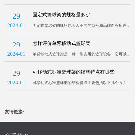
洁：定期用干布擦拭篮球架表面，以保持清洁。避免使用
含有化学溶剂的清洁剂，以免对篮球架造成腐蚀。2、防
29
固定式篮球架的规格是多少
止碰撞：避免剧烈运动时碰撞到篮球架上，造成损坏。移
2024-01
动 ...
固定式篮球架的规格也会因不同的型号和品牌而有所差
异，但一般都会包含以下几个方面的参数：1、篮球架高
度：一般为3.05米±0.03米。2、篮球架臂长：一般为2.25
29
怎样评价单臂移动式篮球架
米-3.25米，根据不同型号和品牌有所 ...
2024-01
单臂移动式篮球架是一种非常实用的篮球设备，它可以帮
助篮球爱好者在任何地方进行篮球训练和比赛。这种篮球
架的特点是可以移动，而且只有一个支架，因此可以节省
29
可移动式标准篮球架的结构特点有哪些
空间，非常适合在室内和室外使用。单臂篮球架的优点包
2024-01
...
可移动式标准篮球架的结构特点主要包括以下几个方面：
1、底座采用一体化设计，可以自由移动，方便篮球架的
安装和调整。2、篮球架的主杆和篮圈采用钢材制成，经
过热镀锌处理，具有较高的耐腐蚀性和抗冲击性。3、篮
...
友情链接: