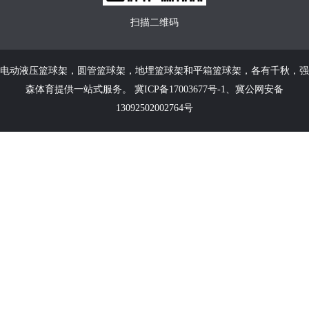
扫描二维码
电动液压篮球架
，
圆管篮球架
，
地埋篮球架
和
平箱篮球架
，各有千秋，强
森体育提供一站式服务。
冀ICP备17003677号-1
、
冀公网安备
13092502002764号