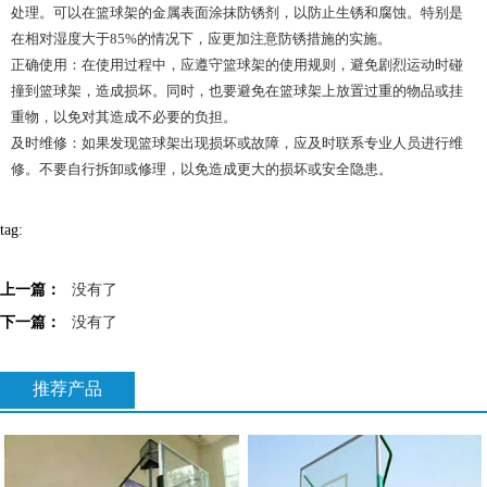
处理。可以在篮球架的金属表面涂抹防锈剂，以防止生锈和腐蚀。特别是
在相对湿度大于85%的情况下，应更加注意防锈措施的实施。
正确使用：在使用过程中，应遵守篮球架的使用规则，避免剧烈运动时碰
撞到篮球架，造成损坏。同时，也要避免在篮球架上放置过重的物品或挂
重物，以免对其造成不必要的负担。
及时维修：如果发现篮球架出现损坏或故障，应及时联系专业人员进行维
修。不要自行拆卸或修理，以免造成更大的损坏或安全隐患。
tag:
上一篇：
没有了
下一篇：
没有了
推荐产品