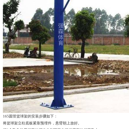
165圆管篮球架的安装步骤如下：
将篮球架立柱底板紧靠预埋件，悬臂朝上放好。