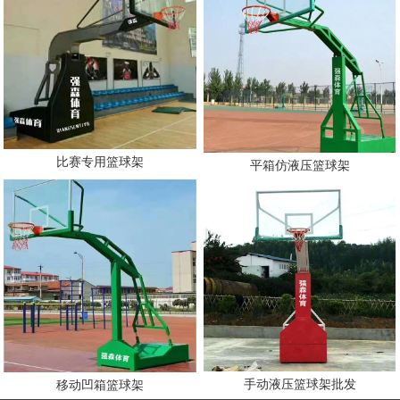
比赛专用篮球架
平箱仿液压篮球架
手动液压篮球架批发
移动凹箱篮球架