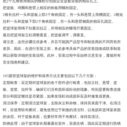
把2个孔角铁用相应的螺栓分别固定在篮板背面的相应孔上。
把篮板、球圈和悬臂上相应的铁板用螺栓固定。
2根长拉杆一头和篮板上部2个角铁固定，另一头和悬臂上滑槽固定。2根短
拉杆一头和篮板下部2个角铁固定，另一头和悬臂侧面的相应孔固定。
把篮球架用绳子扣紧后拉正，并用相应的螺母拧紧固定。
最后把篮球架立柱调整垂直，把篮板调平，调垂直。
请注意，这些步骤仅供参考，并且可能因产品型号和制造商的不同而有所
差异。因此，在进行安装之前，务必参考具体产品的安装指南或联系制造
商以获取详细的安装说明。此外，安装过程中应始终注意安全，遵循所有
安全指南和建议。
165圆管篮球架的维护和保养方法主要包括以下几个方面：
定期检查：应定期对篮球架的各个部件进行检查，包括立柱、悬臂、篮
板、篮筐、拉杆等，确保它们没有损坏或松动的现象。特别是要检查连接
部分和固定螺丝是否紧固，如果发现松动或损坏应及时修复或更换。
清洁保养：定期清洁篮球架，去除灰尘和杂物，保持其表面干净。在清洁
时，应使用软布擦拭，避免使用过于刺激的清洁剂，以免损坏篮球架表面
的涂层。对于篮板表面，也要经常用干布擦拭，保持其清洁。
防锈处理：由于篮球架长期暴露在室外，容易生锈，因此应定期进行防锈