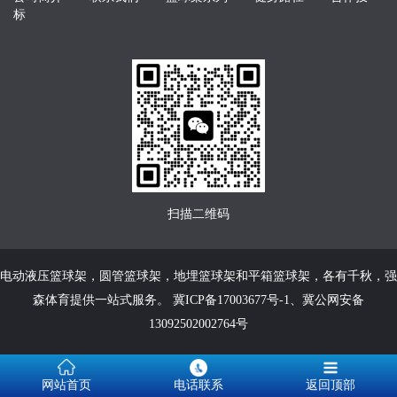
标
扫描二维码
电动液压篮球架
，
圆管篮球架
，
地埋篮球架
和
平箱篮球架
，各有千秋，强
森体育提供一站式服务。
冀ICP备17003677号-1
、
冀公网安备
13092502002764号
网站首页
电话联系
返回顶部