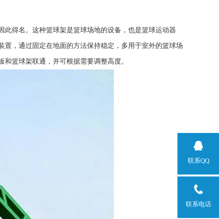
因此得名。这种篮球架是篮球场地的设备，也是篮球运动器
装置，通过固定在地面的方法保持稳定，多用于室外的篮球场
板和篮球架联通，并可根据需要调整高度。
联系QQ
联系电话