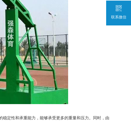
联系微信
的稳定性和承重能力，能够承受更多的重量和压力。同时，由