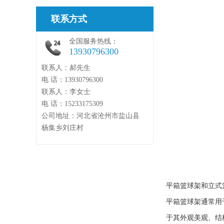
联系方式
全国服务热线：
13930796300
联系人：郝先生
电 话：13930796300
联系人：李女士
电 话：15233175309
公司地址：河北省沧州市盐山县
杨集乡刘庄村
平箱篮球架和立式
平箱篮球架通常用
于其外观美观、结