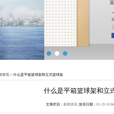
闻资讯
>
什么是平箱篮球架和立式篮球架
什么是平箱篮球架和立
文章栏目 :
新闻资讯
发布日期：
01-29 10:0