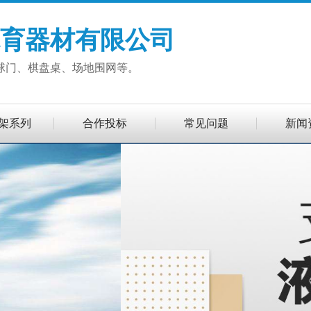
育器材有限公司
球门、棋盘桌、场地围网等。
架系列
合作投标
常见问题
新闻