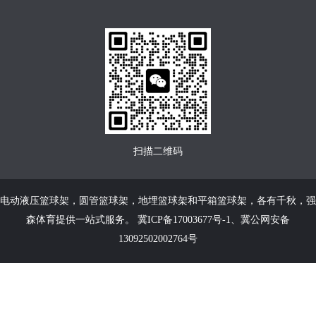
扫描二维码
电动液压篮球架
，
圆管篮球架
，
地埋篮球架
和
平箱篮球架
，各有千秋，强
森体育提供一站式服务。
冀ICP备17003677号-1
、
冀公网安备
13092502002764号