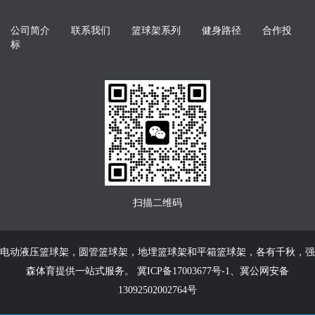
公司简介
联系我们
篮球架系列
健身路径
合作投
标
扫描二维码
电动液压篮球架
，
圆管篮球架
，
地埋篮球架
和
平箱篮球架
，各有千秋，强
森体育提供一站式服务。
冀ICP备17003677号-1
、
冀公网安备
13092502002764号