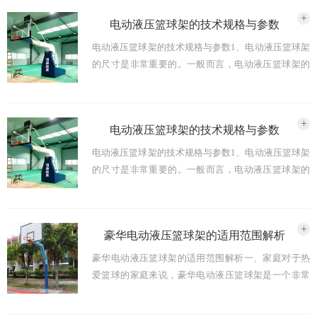
择安装位 ...
2024-02-27
+
电动液压篮球架的技术规格与参数
电动液压篮球架的技术规格与参数1、电动液压篮球架
的尺寸是非常重要的。一般而言，电动液压篮球架的
高度可以根据用户需求进行调整，常见的高度范围在2
米至3.05米之间。此外，篮球架的宽度也需根据国际
标准 ...
2024-02-25
+
电动液压篮球架的技术规格与参数
电动液压篮球架的技术规格与参数1、电动液压篮球架
的尺寸是非常重要的。一般而言，电动液压篮球架的
高度可以根据用户需求进行调整，常见的高度范围在2
米至3.05米之间。此外，篮球架的宽度也需根据国际
标准 ...
2024-02-25
+
豪华电动液压篮球架的适用范围解析
豪华电动液压篮球架的适用范围解析一、家庭对于热
爱篮球的家庭来说，豪华电动液压篮球架是一个非常
好的选择。首先，它可以满足家庭成员随时锻炼的需
求，无论是孩子还是成年人都可以在家中进行篮球锻