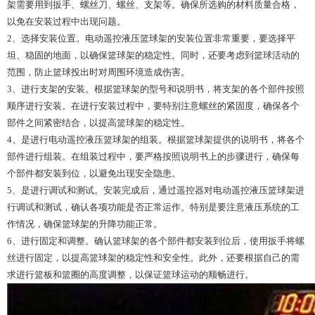
架需要用到扳手、螺丝刀、螺丝、支架等。确保所选购的材料质量合格，
以免在安装过程中出现问题。
2、选择安装位置。电动遥控液压篮球架的安装位置非常重要，要选择平
坦、稳固的地面，以确保篮球架的稳定性。同时，还要考虑到篮球活动的
范围，防止篮球投出时对周围环境造成伤害。
3、进行支架的安装。根据篮球架的型号和说明书，将支架的各个部件按照
顺序进行安装。在进行安装过程中，要特别注意螺丝的紧固度，确保各个
部件之间紧密结合，以提高篮球架的稳定性。
4、是进行电动遥控液压篮球架的组装。根据篮球架提供的说明书，将各个
部件进行组装。在组装过程中，要严格按照说明书上的步骤进行，确保每
个部件都安装到位，以避免出现安全隐患。
5、是进行调试和测试。安装完成后，通过遥控器对电动遥控液压篮球架进
行调试和测试，确认各项功能是否正常运作。特别是要注意液压系统的工
作情况，确保篮球架的升降功能正常。
6、进行固定和调整。确认篮球架的各个部件都安装到位后，使用扳手将螺
丝进行固定，以提高篮球架的稳定性和安全性。此外，还要根据自己的需
求进行篮板和篮圈的高度调整，以保证篮球运动的顺畅进行。