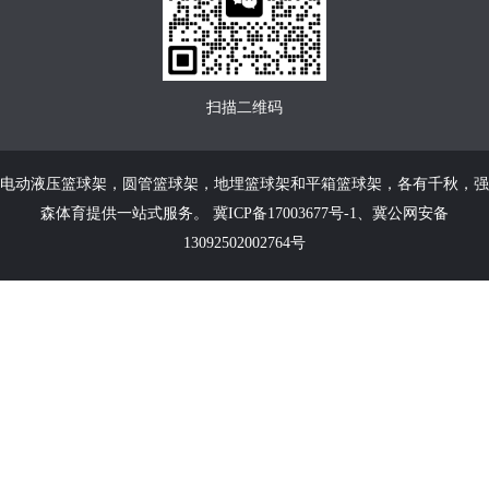
扫描二维码
电动液压篮球架
，
圆管篮球架
，
地埋篮球架
和
平箱篮球架
，各有千秋，强
森体育提供一站式服务。
冀ICP备17003677号-1
、
冀公网安备
13092502002764号