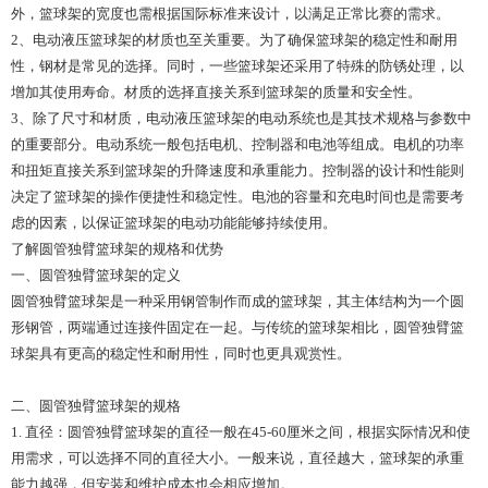
外，篮球架的宽度也需根据国际标准来设计，以满足正常比赛的需求。
2、电动液压篮球架的材质也至关重要。为了确保篮球架的稳定性和耐用
性，钢材是常见的选择。同时，一些篮球架还采用了特殊的防锈处理，以
增加其使用寿命。材质的选择直接关系到篮球架的质量和安全性。
3、除了尺寸和材质，电动液压篮球架的电动系统也是其技术规格与参数中
的重要部分。电动系统一般包括电机、控制器和电池等组成。电机的功率
和扭矩直接关系到篮球架的升降速度和承重能力。控制器的设计和性能则
决定了篮球架的操作便捷性和稳定性。电池的容量和充电时间也是需要考
虑的因素，以保证篮球架的电动功能能够持续使用。
了解圆管独臂篮球架的规格和优势
一、圆管独臂篮球架的定义
圆管独臂篮球架是一种采用钢管制作而成的篮球架，其主体结构为一个圆
形钢管，两端通过连接件固定在一起。与传统的篮球架相比，圆管独臂篮
球架具有更高的稳定性和耐用性，同时也更具观赏性。
二、圆管独臂篮球架的规格
1. 直径：圆管独臂篮球架的直径一般在45-60厘米之间，根据实际情况和使
用需求，可以选择不同的直径大小。一般来说，直径越大，篮球架的承重
能力越强，但安装和维护成本也会相应增加。