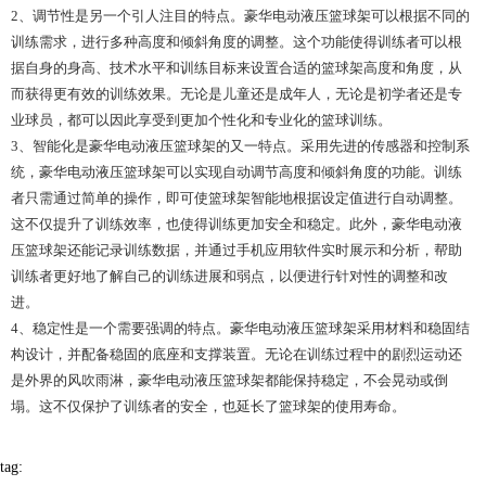
2、调节性是另一个引人注目的特点。豪华电动液压篮球架可以根据不同的
训练需求，进行多种高度和倾斜角度的调整。这个功能使得训练者可以根
据自身的身高、技术水平和训练目标来设置合适的篮球架高度和角度，从
而获得更有效的训练效果。无论是儿童还是成年人，无论是初学者还是专
业球员，都可以因此享受到更加个性化和专业化的篮球训练。
3、智能化是豪华电动液压篮球架的又一特点。采用先进的传感器和控制系
统，豪华电动液压篮球架可以实现自动调节高度和倾斜角度的功能。训练
者只需通过简单的操作，即可使篮球架智能地根据设定值进行自动调整。
这不仅提升了训练效率，也使得训练更加安全和稳定。此外，豪华电动液
压篮球架还能记录训练数据，并通过手机应用软件实时展示和分析，帮助
训练者更好地了解自己的训练进展和弱点，以便进行针对性的调整和改
进。
4、稳定性是一个需要强调的特点。豪华电动液压篮球架采用材料和稳固结
构设计，并配备稳固的底座和支撑装置。无论在训练过程中的剧烈运动还
是外界的风吹雨淋，豪华电动液压篮球架都能保持稳定，不会晃动或倒
塌。这不仅保护了训练者的安全，也延长了篮球架的使用寿命。
tag: