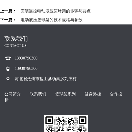
上一篇：
安装遥控电动液压篮球架的步骤与要点
下一篇：
电动液压篮球架的技术规格与参数
联系我们
CONTACT US
13930796300
13930796300
河北省沧州市盐山县杨集乡刘庄村
公司简介
联系我们
篮球架系列
健身路径
合作投
标