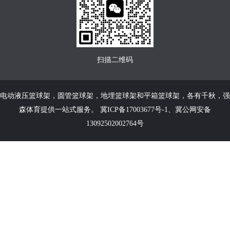
扫描二维码
电动液压篮球架
，
圆管篮球架
，
地埋篮球架
和
平箱篮球架
，各有千秋，强
森体育提供一站式服务。
冀ICP备17003677号-1
、
冀公网安备
13092502002764号