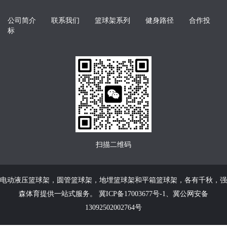
公司简介
联系我们
篮球架系列
健身路径
合作投
标
扫描二维码
电动液压篮球架
，
圆管篮球架
，
地埋篮球架
和
平箱篮球架
，各有千秋，强
森体育提供一站式服务。
冀ICP备17003677号-1
、
冀公网安备
13092502002764号