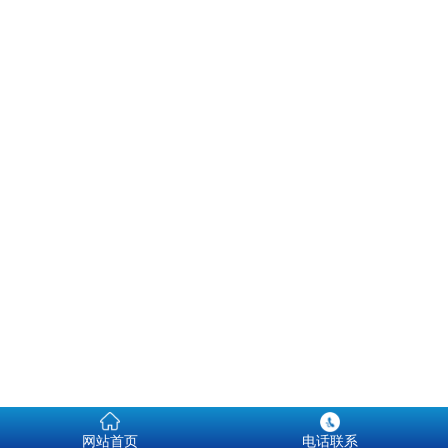
网站首页
电话联系