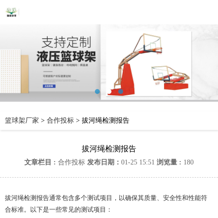
篮球架厂家
>
合作投标
>
拔河绳检测报告
拔河绳检测报告
文章栏目 :
合作投标
发布日期：
01-25 15:51
浏览量 :
180
拔河绳检测报告通常包含多个测试项目，以确保其质量、安全性和性能符
合标准。以下是一些常见的测试项目：