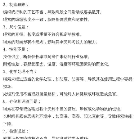
2、制造缺陷：
编织或拧制的工艺不当，导致绳股之间滑动或容易散开。
绳索的编织密度不一致，影响整体强度和耐磨性。
3、尺寸偏差：
绳索的直径、长度或重量不符合规定的标准。
绳索的截面形状不规则，影响其承受均匀拉力的能力。
4、性能不足：
拉伸强度、断裂伸长率或耐磨性未达到行业标准。
耐候性差，容易受阳光、温度、湿度等环境因素影响而老化。
5、化学处理不当：
绳索未经过适当的化学处理，如防腐、防霉等，导致其在使用过程中容易
损坏。
处理剂使用不当或残留量超标，可能对人体健康或环境造成危害。
6、存储和运输问题：
绳索在存储或运输过程中受到不当的挤压、摩擦或化学物质的侵蚀。
长时间暴露在恶劣的环境中，如高温、高湿、阳光直射等，导致绳索性能
下降。
7、检测误差：
检测设备故障或校准不当，导致测试结果不准确。