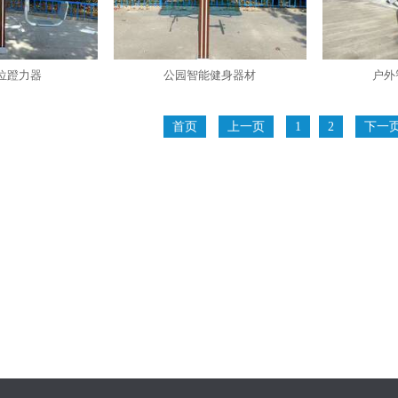
位蹬力器
公园智能健身器材
户外
首页
上一页
1
2
下一