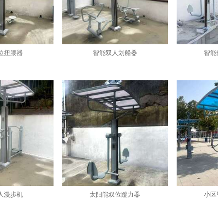
位扭腰器
智能双人划船器
智能
人漫步机
太阳能双位蹬力器
小区