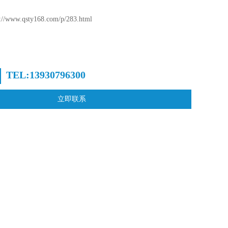
www.qsty168.com/p/283.html
TEL:13930796300
立即联系