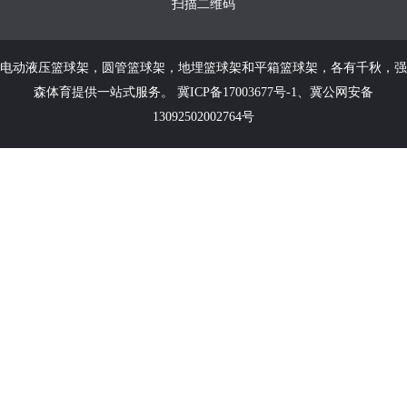
扫描二维码
电动液压篮球架
，
圆管篮球架
，
地埋篮球架
和
平箱篮球架
，各有千秋，强
森体育提供一站式服务。
冀ICP备17003677号-1
、
冀公网安备
13092502002764号