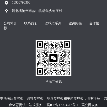
13930796300
河北省沧州市盐山县杨集乡刘庄村
公司简介
联系我们
篮球架系列
健身路径
合作投
标
扫描二维码
电动液压篮球架
，
圆管篮球架
，
地埋篮球架
和
平箱篮球架
，各有千秋，强
森体育提供一站式服务。
冀ICP备17003677号-1
、
冀公网安备