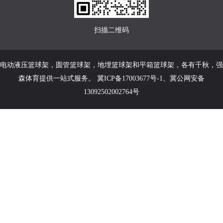
扫描二维码
电动液压篮球架
，
圆管篮球架
，
地埋篮球架
和
平箱篮球架
，各有千秋，强
森体育提供一站式服务。
冀ICP备17003677号-1
、
冀公网安备
13092502002764号