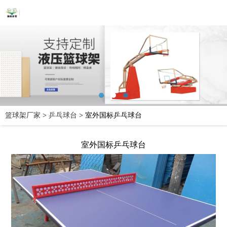
篮球架厂家
>
乒乓球台
>
室外国标乒乓球台
室外国标乒乓球台