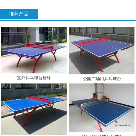
推荐产品
室外乒乓球台价格
公园广场用乒乓球台