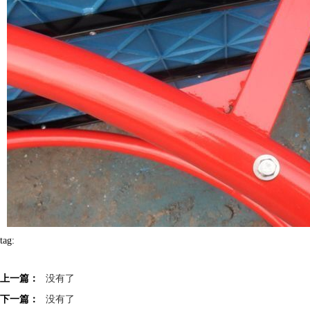
tag:
上一篇：
没有了
下一篇：
没有了