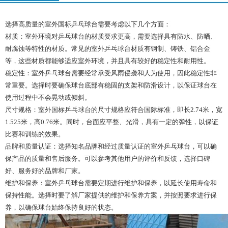
选择高质量的室外国标乒乓球台需要考虑以下几个方面：
材质：室外环境对乒乓球台的材质要求更高，需要选择具有防水、防晒、
耐腐蚀等特性的材质。常见的
室外乒乓球台
材质有钢制、铸铁、铝合金
等，这些材质都能够适应室外环境，并且具有较好的稳定性和耐用性。
稳定性：室外乒乓球台需要经常承受风雨侵袭和人为使用，因此稳定性非
常重要。选择时要确保球台底部有稳固的支架和防滑设计，以保证球台在
使用过程中不会晃动或倾斜。
尺寸规格：室外国标乒乓球台的尺寸规格应符合国际标准，即长2.74米，宽
1.525米，高0.76米。同时，台面应平整、光滑，具有一定的弹性，以保证
比赛和训练的效果。
品牌和质量认证：选择知名品牌和经过质量认证的室外乒乓球台，可以确
保产品的质量和售后服务。可以参考其他用户的评价和反馈，选择口碑
好、服务好的品牌和厂家。
维护和保养：室外乒乓球台需要定期进行维护和保养，以延长使用寿命和
保持性能。选择时要了解厂家提供的维护和保养方案，并按照要求进行保
养，以确保球台始终保持良好的状态。