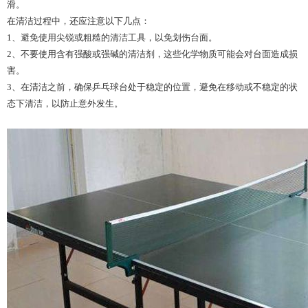
滑。
在清洁过程中，还应注意以下几点：
1、避免使用尖锐或粗糙的清洁工具，以免划伤台面。
2、不要使用含有强酸或强碱的清洁剂，这些化学物质可能会对台面造成损
害。
3、在清洁之前，确保乒乓球台处于稳定的位置，避免在移动或不稳定的状
态下清洁，以防止意外发生。