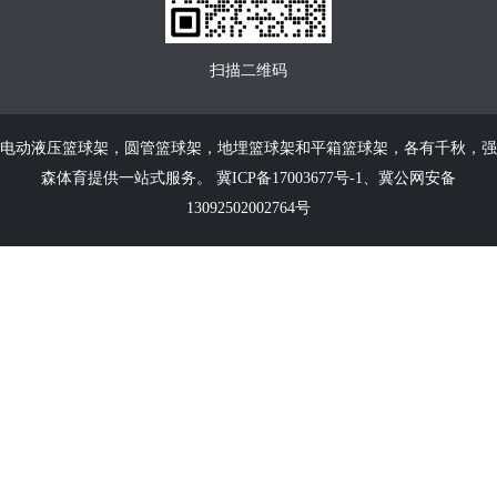
扫描二维码
电动液压篮球架
，
圆管篮球架
，
地埋篮球架
和
平箱篮球架
，各有千秋，强
森体育提供一站式服务。
冀ICP备17003677号-1
、
冀公网安备
13092502002764号