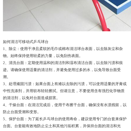
如何清洁可移动式乒乓球台
1、除尘：使用干净且柔软的毛巾或棉布清洁球台表面，以去除灰尘和杂
物。始终保持使用轻柔的力量，以免刮伤表面。
2、清洗台面：定期使用温和的清洁剂和湿布清洁台面，以去除污渍和痕
迹。请确保使用适量的清洁剂，并避免使用过多的水，以免导致台面受
潮。
3、处理顽固污渍：如果台面上有难以去除的污渍，可以使用适量的牙膏或
中性洗涤剂，并用软布轻轻擦拭。但请注意，不要使用含有强烈化学物质
的清洁剂，以免对台面造成损害。
4、干燥台面：在清洁完成后，使用干布擦干台面，确保没有水渍残留，以
防止台面受潮和变形。
5、保护台面：为了延长乒乓球台的使用寿命，建议使用专门的台套来保护
台面。台套能有效地防止尘土和其他污垢积累，并保持台面的清洁和光