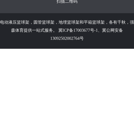
扫描二维码
电动液压篮球架
，
圆管篮球架
，
地埋篮球架
和
平箱篮球架
，各有千秋，强
森体育提供一站式服务。
冀ICP备17003677号-1
、
冀公网安备
13092502002764号