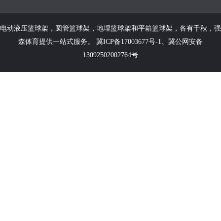
电动液压篮球架
，
圆管篮球架
，
地埋篮球架
和
平箱篮球架
，各有千秋，强
森体育提供一站式服务。
冀ICP备17003677号-1
、
冀公网安备
13092502002764号