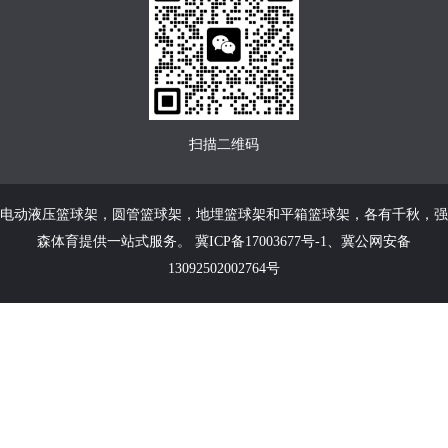
扫描二维码
电动液压篮球架
，
圆管篮球架
，
地埋篮球架
和
平箱篮球架
，各有千秋，强
森体育提供一站式服务。
冀ICP备17003677号-1
、
冀公网安备
13092502002764号