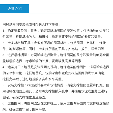
详细介绍
网球场围网安装指南可以包含以下步骤：
1、确定安装位置：首先，确定网球场围网的安装位置，包括场地的边界和
角落等。根据场地的大小和形状，确定需要安装的围网的长度和数量。
2、准备材料和工具：准备好所需的围网材料，包括围网、支撑柱、连接
件、地脚螺栓等。同时，准备好所需的工具，如电钻、扳手、螺丝刀等。
3、进行场地测量：对网球场进行测量，确保围网的尺寸和数量能够完全覆
盖球场的边界。考虑球场的长度、宽度以及高度等因素。
4、地基施工：地基是安装围网的基础，确保地基的稳固性。清理球场边界
的杂草和杂物，挖掘地基坑。坑的深度和宽度要根据围网的尺寸来确定。
挖掘完毕后，进行地基的夯实和水平调整。
5、安装支撑柱：根据设计要求和场地情况，确定支撑柱的位置和间距。使
用电钻在地面上钻孔，然后将支撑柱插入孔中，并使用水泥或混凝土进行
固定。确保支撑柱垂直且稳固。
6、连接围网：将围网固定在支撑柱上，使用连接件将围网与支撑柱连接起
来。确保连接牢固，围网平整。