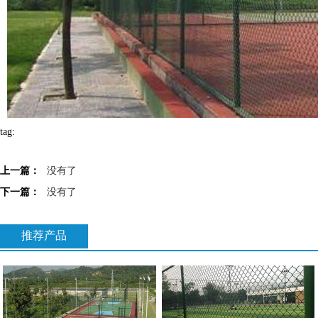
tag:
上一篇：
没有了
下一篇：
没有了
推荐产品