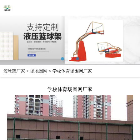
篮球架厂家
>
场地围网
>
学校体育场围网厂家
学校体育场围网厂家