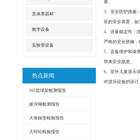
童。
3、安全防护措施
音体美器材
应的安全装置，如
教学设备
4、设备稳定性：
严格的安全措施，
实验室设备
5、设备维护和保
带来安全隐患。
6、室外儿童游乐
热点新闻
对游乐设备的设计
165篮球架检测报告
拔河绳检测报告
大体操垫检验报告
大转轮检验报告