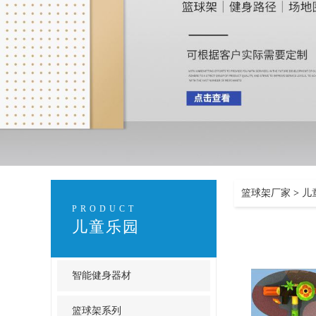
篮球架厂家
>
儿
PRODUCT
儿童乐园
智能健身器材
篮球架系列