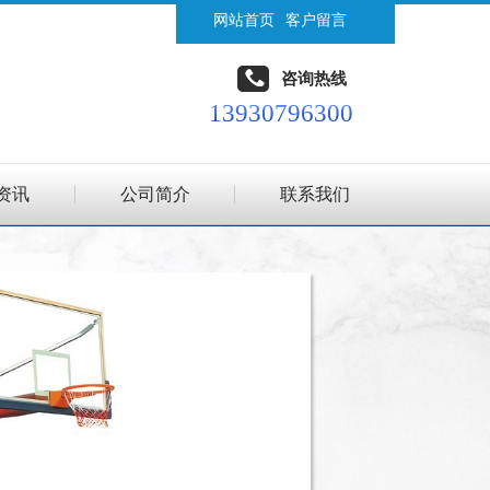
网站首页
客户留言
咨询热线
13930796300
资讯
公司简介
联系我们