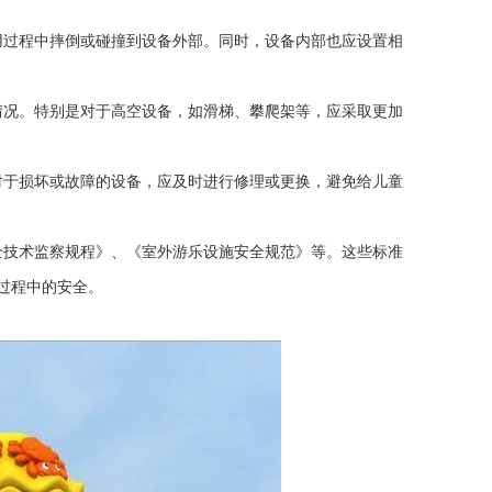
用过程中摔倒或碰撞到设备外部。同时，设备内部也应设置相
情况。特别是对于高空设备，如滑梯、攀爬架等，应采取更加
对于损坏或故障的设备，应及时进行修理或更换，避免给儿童
全技术监察规程》、《室外游乐设施安全规范》等。这些标准
过程中的安全。