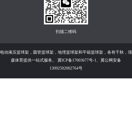
扫描二维码
电动液压篮球架
，
圆管篮球架
，
地埋篮球架
和
平箱篮球架
，各有千秋，强
森体育提供一站式服务。
冀ICP备17003677号-1
、
冀公网安备
13092502002764号