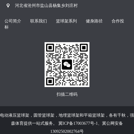
河北省沧州市盐山县杨集乡刘庄村
公司简介
联系我们
篮球架系列
健身路径
合作投
标
扫描二维码
电动液压篮球架
，
圆管篮球架
，
地埋篮球架
和
平箱篮球架
，各有千秋，强
森体育提供一站式服务。
冀ICP备17003677号-1
、
冀公网安备
13092502002764号