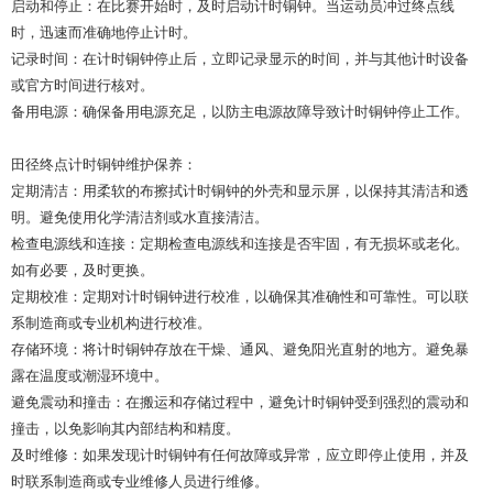
启动和停止：在比赛开始时，及时启动计时铜钟。当运动员冲过终点线
时，迅速而准确地停止计时。
记录时间：在计时铜钟停止后，立即记录显示的时间，并与其他计时设备
或官方时间进行核对。
备用电源：确保备用电源充足，以防主电源故障导致计时铜钟停止工作。
田径终点计时铜钟维护保养：
定期清洁：用柔软的布擦拭计时铜钟的外壳和显示屏，以保持其清洁和透
明。避免使用化学清洁剂或水直接清洁。
检查电源线和连接：定期检查电源线和连接是否牢固，有无损坏或老化。
如有必要，及时更换。
定期校准：定期对计时铜钟进行校准，以确保其准确性和可靠性。可以联
系制造商或专业机构进行校准。
存储环境：将计时铜钟存放在干燥、通风、避免阳光直射的地方。避免暴
露在温度或潮湿环境中。
避免震动和撞击：在搬运和存储过程中，避免计时铜钟受到强烈的震动和
撞击，以免影响其内部结构和精度。
及时维修：如果发现计时铜钟有任何故障或异常，应立即停止使用，并及
时联系制造商或专业维修人员进行维修。