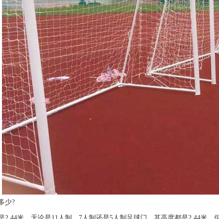
多少?
2.44米。无论是11人制、7人制还是5人制足球门，其高度都是2.44