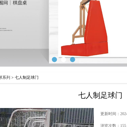
球系列
>
七人制足球门
七人制足球门
更新时间：2024-
浏览次数：155