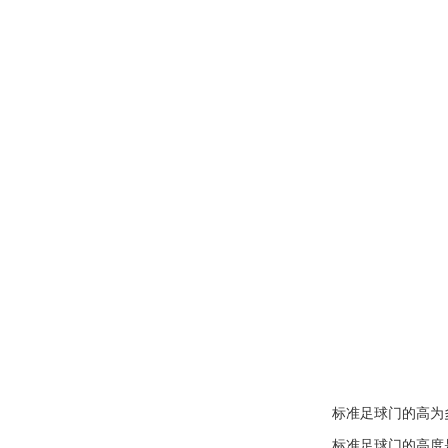
标准足球门
的高为
标准足球门的高度是