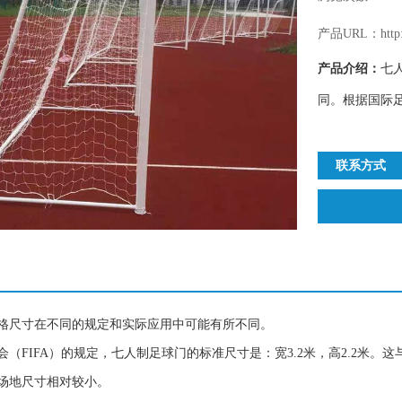
产品URL：http://
产品介绍：
七
同。根据国际足
联系方式
格尺寸在不同的规定和实际应用中可能有所不同。
（FIFA）的规定，七人制足球门的标准尺寸是：宽3.2米，高2.2米。这
场地尺寸相对较小。