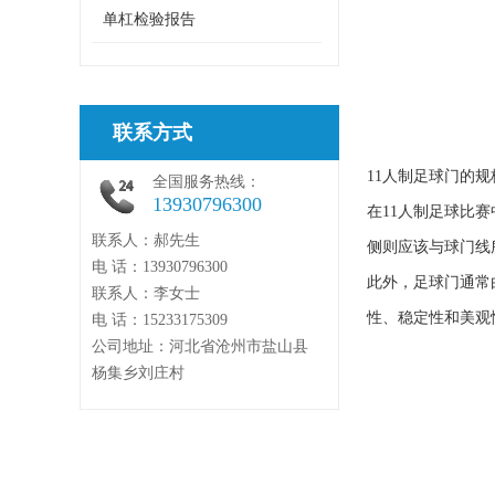
单杠检验报告
联系方式
11人制足球门的规
全国服务热线：
13930796300
在11人制足球比
联系人：郝先生
侧则应该与球门线
电 话：13930796300
此外，足球门通常
联系人：李女士
性、稳定性和美观
电 话：15233175309
公司地址：河北省沧州市盐山县
杨集乡刘庄村