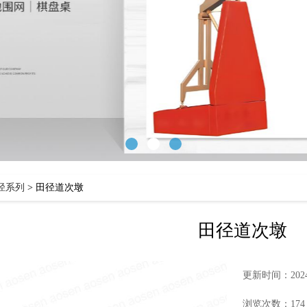
径系列
>
田径道次墩
田径道次墩
更新时间：2024-
浏览次数：174