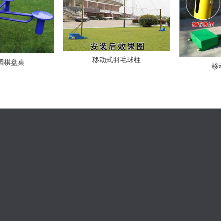
移动式羽毛球柱
园棋盘桌
移