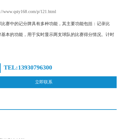
www.qsty168.com/p/121.html
球比赛中的记分牌具有多种功能，其主要功能包括：记录比
牌基本的功能，用于实时显示两支球队的比赛得分情况。计时
TEL:13930796300
立即联系