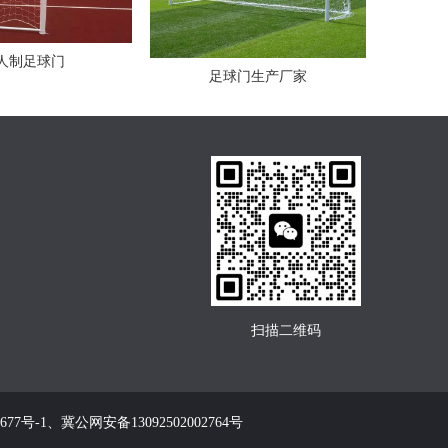
人制足球门
足球门生产厂家
扫描二维码
677号-1
、
冀公网安备13092502002764号