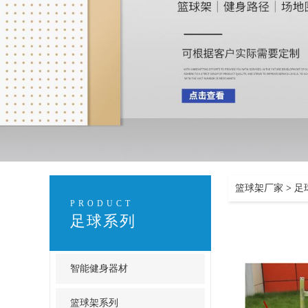
篮球架厂家
>
足
PRODUCT
足球系列
智能健身器材
篮球架系列