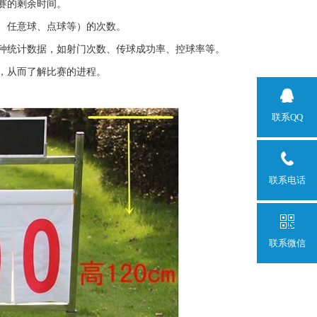
赛的剩余时间。
、任意球、点球等）的次数。
种统计数据，如射门次数、传球成功率、控球率等。
，从而了解比赛的进程。
联系QQ
联系电话
联系微信