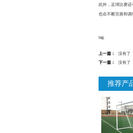
此外，足球比赛还
也在不断完善和调
tag:
上一篇：
没有了
下一篇：
没有了
推荐产