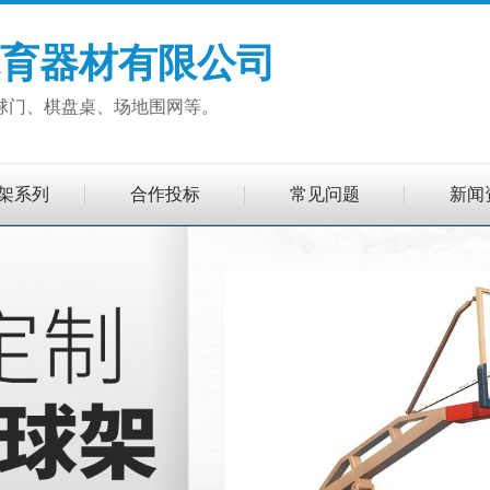
育器材有限公司
球门、棋盘桌、场地围网等。
架系列
合作投标
常见问题
新闻