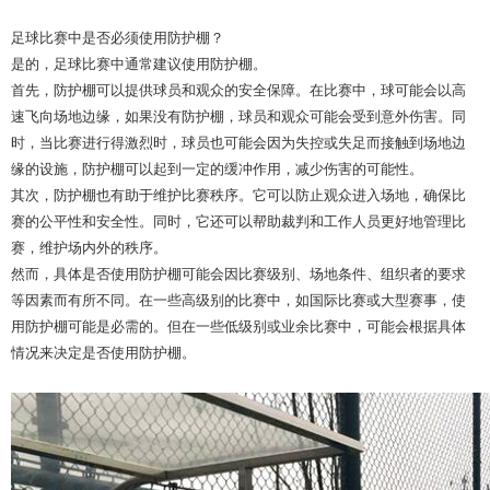
足球比赛中是否必须使用防护棚？
是的，足球比赛中通常建议使用防护棚。
首先，防护棚可以提供球员和观众的安全保障。在比赛中，球可能会以高
速飞向场地边缘，如果没有防护棚，球员和观众可能会受到意外伤害。同
时，当比赛进行得激烈时，球员也可能会因为失控或失足而接触到场地边
缘的设施，防护棚可以起到一定的缓冲作用，减少伤害的可能性。
其次，防护棚也有助于维护比赛秩序。它可以防止观众进入场地，确保比
赛的公平性和安全性。同时，它还可以帮助裁判和工作人员更好地管理比
赛，维护场内外的秩序。
然而，具体是否使用防护棚可能会因比赛级别、场地条件、组织者的要求
等因素而有所不同。在一些高级别的比赛中，如国际比赛或大型赛事，使
用防护棚可能是必需的。但在一些低级别或业余比赛中，可能会根据具体
情况来决定是否使用防护棚。