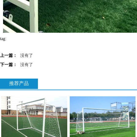
tag:
上一篇：
没有了
下一篇：
没有了
推荐产品