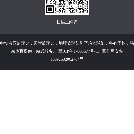
扫描二维码
电动液压篮球架
，
圆管篮球架
，
地埋篮球架
和
平箱篮球架
，各有千秋，强
森体育提供一站式服务。
冀ICP备17003677号-1
、
冀公网安备
13092502002764号