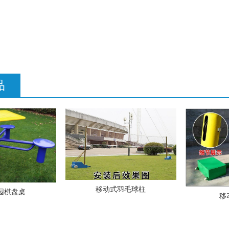
品
移动式羽毛球柱
园棋盘桌
移