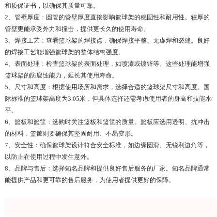
和质保证书，以确保其质量可靠。
2、管壁厚度：圆管的管壁厚度直接影响篮球架的稳固性和耐用性。较厚的
管壁更能承受外力和撞击，提供更长久的使用寿命。
3、焊接工艺：查看篮球架的焊接点，确保焊接平整、无虚焊和裂缝。良好
的焊接工艺能增强篮球架的整体结构强度。
4、表面处理：检查篮球架的表面处理，如喷漆或镀锌等。这些处理能增强
篮球架的防腐蚀能力，延长其使用寿命。
5、尺寸和高度：根据使用场所和需求，选择合适的篮球架尺寸和高度。国
际标准的篮球架高度为3.05米，但具体选择还需考虑使用者的身高和技能水
平。
6、篮板和篮筐：选购时关注篮板和篮筐的质量。篮板应选用透明、抗冲击
的材料，篮筐则要确保其坚固耐用、不易变形。
7、安全性：确保篮球架设计符合安全标准，如边缘圆滑、无锐利边角等，
以防止在使用过程中发生意外。
8、品牌与售后：选择知名品牌和提供良好售后服务的厂家。知名品牌通常
能提供产品和更可靠的售后服务，为使用者提供更好的保障。