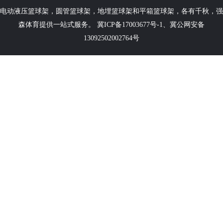
电动液压篮球架
，
圆管篮球架
，
地埋篮球架
和
平箱篮球架
，各有千秋，强
森体育提供一站式服务。
冀ICP备17003677号-1
、
冀公网安备
13092502002764号