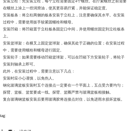
安装立柱：先安装立柱，每个立柱需要固定4个螺丝。在拧紧螺丝之前需要
在螺丝上涂上一些润滑油，使其更容易拧紧，并能保证稳定度。
安装板条：将立柱两侧的板条安装于立柱上，注意要确保其水平。在安装
过程中，需要使用扳手较紧固螺栓和螺母。
安装凹箱：将凹箱置于立柱板条固定口中间，并使用螺丝固定到立柱板条
上。
安装篮球架：在横叉上固定篮球架，确保其处于正确的位置；在安装过程
中，需要使用螺栓和螺母进行固定。
安装轮子：如果需要移动凹箱篮球架，可以在凹箱下方安装轮子，将轮子
安装到轴承上即可。
此外，在安装过程中，需要注意以下几点：
安装时应小心谨慎，以免伤人。
钢化玻璃篮板安装时五个连接点一定要在一个平面上，五点受力要均匀；
探臂、篮板、篮筐要成一线。探臂、篮圈严禁与玻璃篮板相接触。
复合玻璃钢篮板安装后要用玻璃胶将连接点封住，以免进雨水损坏篮板。
tag: