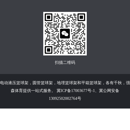
扫描二维码
电动液压篮球架
，
圆管篮球架
，
地埋篮球架
和
平箱篮球架
，各有千秋，强
森体育提供一站式服务。
冀ICP备17003677号-1
、
冀公网安备
13092502002764号