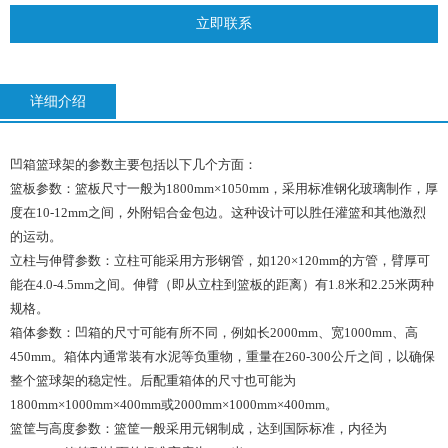
立即联系
详细介绍
凹箱篮球架的参数主要包括以下几个方面：
篮板参数：篮板尺寸一般为1800mm×1050mm，采用标准钢化玻璃制作，厚
度在10-12mm之间，外附铝合金包边。这种设计可以胜任灌篮和其他激烈
的运动。
立柱与伸臂参数：立柱可能采用方形钢管，如120×120mm的方管，臂厚可
能在4.0-4.5mm之间。伸臂（即从立柱到篮板的距离）有1.8米和2.25米两种
规格。
箱体参数：凹箱的尺寸可能有所不同，例如长2000mm、宽1000mm、高
450mm。箱体内通常装有水泥等负重物，重量在260-300公斤之间，以确保
整个篮球架的稳定性。后配重箱体的尺寸也可能为
1800mm×1000mm×400mm或2000mm×1000mm×400mm。
篮筐与高度参数：篮筐一般采用元钢制成，达到国际标准，内径为