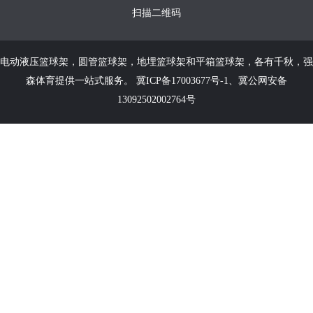
扫描二维码
电动液压篮球架
，
圆管篮球架
，
地埋篮球架
和
平箱篮球架
，各有千秋，强
森体育提供一站式服务。
冀ICP备17003677号-1
、
冀公网安备
13092502002764号