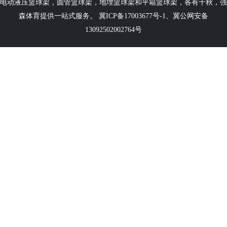
电动液压篮球架
，
圆管篮球架
，
地埋篮球架
和
平箱篮球架
，各有千秋，强
森体育提供一站式服务。
冀ICP备17003677号-1
、
冀公网安备
13092502002764号