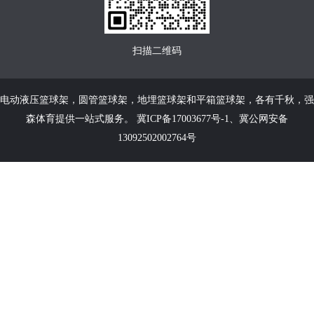
扫描二维码
电动液压篮球架
，
圆管篮球架
，
地埋篮球架
和
平箱篮球架
，各有千秋，强
森体育提供一站式服务。
冀ICP备17003677号-1
、
冀公网安备
13092502002764号