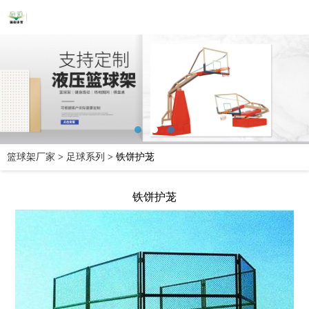
篮球架厂家
>
足球系列
>
铁饼护茏
铁饼护茏