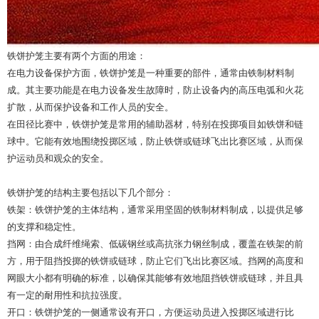
铁饼护笼主要有两个方面的用途：
在电力设备保护方面，铁饼护笼是一种重要的部件，通常由铁制材料制
成。其主要功能是在电力设备发生故障时，防止设备内的高压电弧和火花
扩散，从而保护设备和工作人员的安全。
在田径比赛中，铁饼护笼是常用的辅助器材，特别在投掷项目如铁饼和链
球中。它能有效地围绕投掷区域，防止铁饼或链球飞出比赛区域，从而保
护运动员和观众的安全。
铁饼护笼的结构主要包括以下几个部分：
铁架：铁饼护笼的主体结构，通常采用坚固的铁制材料制成，以提供足够
的支撑和稳定性。
挡网：由合成纤维绳索、低碳钢丝或高抗张力钢丝制成，覆盖在铁架的前
方，用于阻挡投掷的铁饼或链球，防止它们飞出比赛区域。挡网的高度和
网眼大小都有明确的标准，以确保其能够有效地阻挡铁饼或链球，并且具
有一定的耐用性和抗拉强度。
开口：铁饼护笼的一侧通常设有开口，方便运动员进入投掷区域进行比