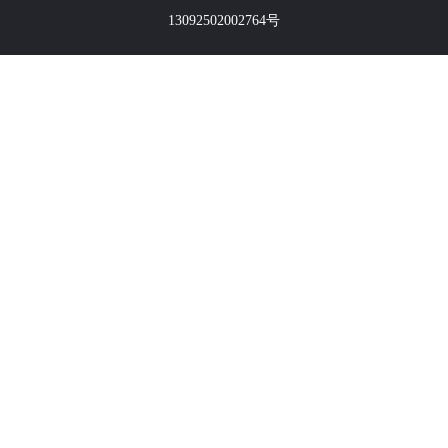
13092502002764号