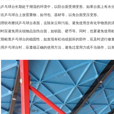
免乒乓球台长期处于潮湿的环境中，以防台面受潮变形。如果台面上有水
要在乒乓球台上放置重物，如书包、器材等，以免台面受压变形。
期用软布擦拭乒乓球台表面，去除灰尘和污垢。避免使用含有化学物质的
用时应避免用尖锐物品划伤台面，如钥匙、硬币等。同时，也要避免使用
定期检查乒乓球台的稳固性，如发现有松动或损坏的部件，应及时进行修
使用乒乓球台时，应遵循正确的使用方法，避免过度用力或不当操作，以