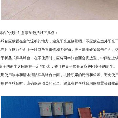
乓球台的使用注意事项包括以下几点：
乓球台应放置在空气流畅的地方，避免阳光直接暴晒。不应放在室外阳光
免在乒乓球台台面上坐卧或放置重物和尖锐物，更不能用硬物敲击台面。
对于折叠式乒乓球台，在不使用时，应将两半张台面合拢放置，中间垫上
桌子的两半之间保持一定的距离，并且在桌子展开后应关闭桌子的两半。
定期使用软布和清水清洁乒乓球台台面，去除积累的污渍和尘埃。避免使
使用乒乓球台时，应确保运动员的安全。避免在乒乓球台周围放置尖锐物