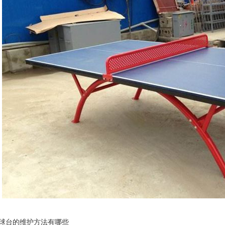
乓球台的维护方法有哪些