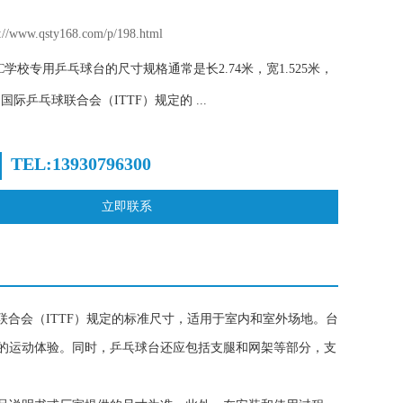
www.qsty168.com/p/198.html
C学校专用乒乓球台的尺寸规格通常是长2.74米，宽1.525米，
是国际乒乓球联合会（ITTF）规定的 ...
TEL:13930796300
立即联系
乓球联合会（ITTF）规定的标准尺寸，适用于室内和室外场地。台
的运动体验。同时，乒乓球台还应包括支腿和网架等部分，支