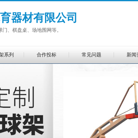
育器材有限公司
球门、棋盘桌、场地围网等。
架系列
合作投标
常见问题
新闻