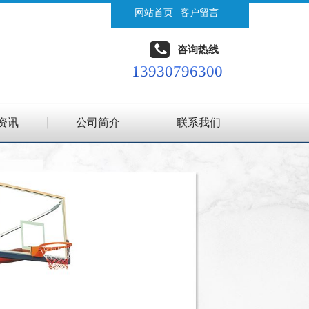
网站首页
客户留言
咨询热线
13930796300
资讯
公司简介
联系我们