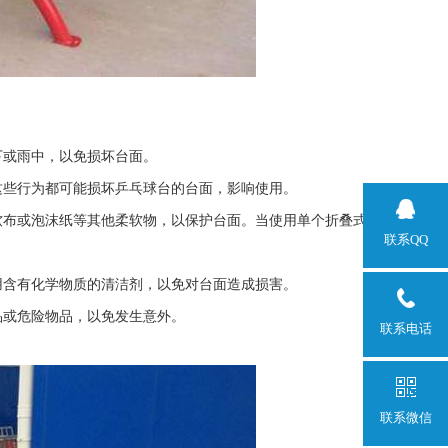
下或雨中，以免损坏台面。
这些行为都可能损坏乒乓球台的台面，影响使用。
软布或泡沫纸等其他柔软物，以保护台面。当使用单个折叠式
联系QQ
用含有化学物质的清洁剂，以免对台面造成损害。
品或危险物品，以免发生意外。
联系电话
联系微信