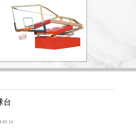
球台
02-14