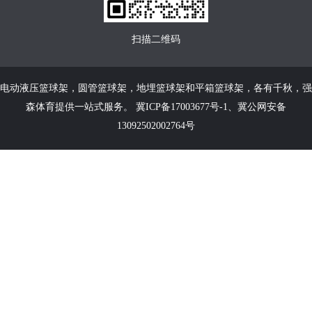
扫描二维码
电动液压篮球架
，
圆管篮球架
，
地埋篮球架
和
平箱篮球架
，各有千秋，强
森体育提供一站式服务。
冀ICP备17003677号-1
、
冀公网安备
13092502002764号