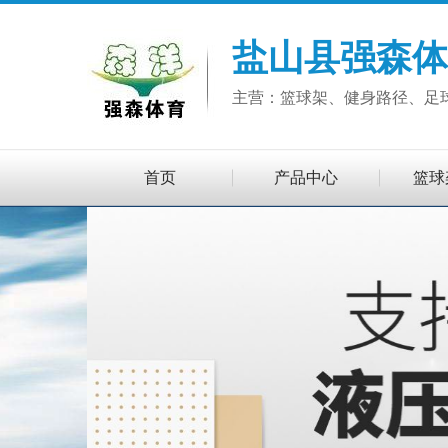
盐山县强森体
主营：篮球架、健身路径、足
首页
产品中心
篮球