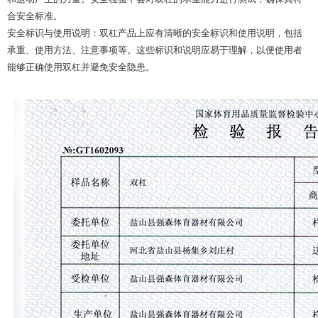
合安全标准。
安全标识与使用说明：双杠产品上应有清晰的安全标识和使用说明，包括
承重、使用方法、注意事项等。这些标识和说明应易于理解，以便使用者
能够正确使用双杠并避免安全隐患。