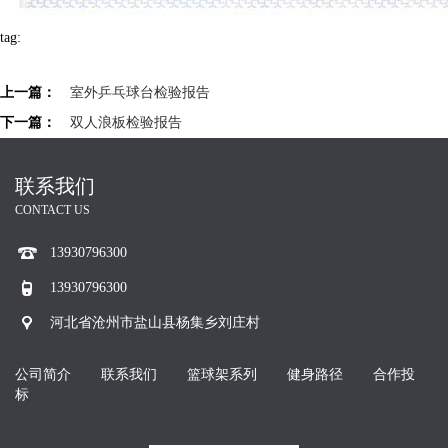
tag:
上一篇：
室外乒乓球台检验报告
下一篇：
双人浪板检验报告
联系我们
CONTACT US
13930796300
13930796300
河北省沧州市盐山县杨集乡刘庄村
公司简介
联系我们
篮球架系列
健身路径
合作投
标