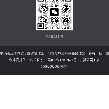
扫描二维码
电动液压篮球架
，
圆管篮球架
，
地埋篮球架
和
平箱篮球架
，各有千秋，强
森体育提供一站式服务。
冀ICP备17003677号-1
、
冀公网安备
13092502002764号