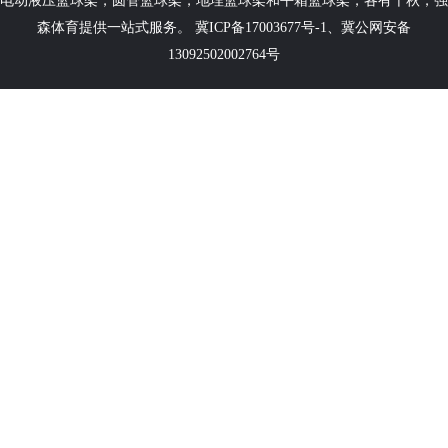
电动液压篮球架
，
圆管篮球架
，
地埋篮球架
和
平箱篮球架
，各有千秋，强
森体育提供一站式服务。
冀ICP备17003677号-1
、
冀公网安备
13092502002764号