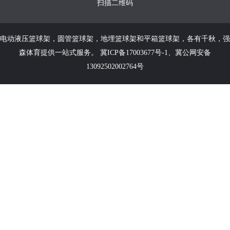
扫描二维码
电动液压篮球架
，
圆管篮球架
，
地埋篮球架
和
平箱篮球架
，各有千秋，强
森体育提供一站式服务。
冀ICP备17003677号-1
、
冀公网安备
13092502002764号