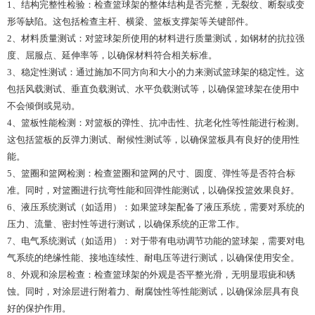
1、结构完整性检验：检查篮球架的整体结构是否完整，无裂纹、断裂或变
形等缺陷。这包括检查主杆、横梁、篮板支撑架等关键部件。
2、材料质量测试：对篮球架所使用的材料进行质量测试，如钢材的抗拉强
度、屈服点、延伸率等，以确保材料符合相关标准。
3、稳定性测试：通过施加不同方向和大小的力来测试篮球架的稳定性。这
包括风载测试、垂直负载测试、水平负载测试等，以确保篮球架在使用中
不会倾倒或晃动。
4、篮板性能检测：对篮板的弹性、抗冲击性、抗老化性等性能进行检测。
这包括篮板的反弹力测试、耐候性测试等，以确保篮板具有良好的使用性
能。
5、篮圈和篮网检测：检查篮圈和篮网的尺寸、圆度、弹性等是否符合标
准。同时，对篮圈进行抗弯性能和回弹性能测试，以确保投篮效果良好。
6、液压系统测试（如适用）：如果篮球架配备了液压系统，需要对系统的
压力、流量、密封性等进行测试，以确保系统的正常工作。
7、电气系统测试（如适用）：对于带有电动调节功能的篮球架，需要对电
气系统的绝缘性能、接地连续性、耐电压等进行测试，以确保使用安全。
8、外观和涂层检查：检查篮球架的外观是否平整光滑，无明显瑕疵和锈
蚀。同时，对涂层进行附着力、耐腐蚀性等性能测试，以确保涂层具有良
好的保护作用。