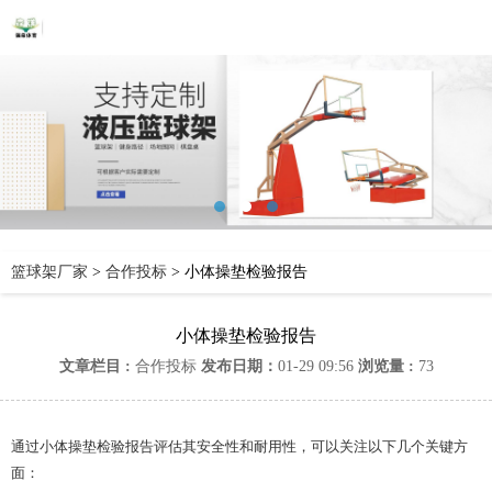
篮球架厂家
>
合作投标
>
小体操垫检验报告
小体操垫检验报告
文章栏目 :
合作投标
发布日期：
01-29 09:56
浏览量 :
73
通过小体操垫检验报告评估其安全性和耐用性，可以关注以下几个关键方
面：