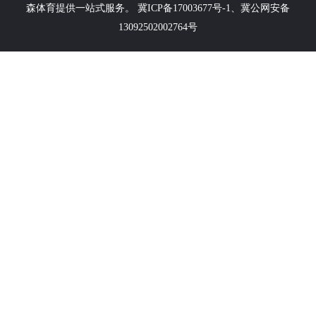
森体育提供一站式服务。
冀ICP备17003677号-1
、
冀公网安备
13092502002764号