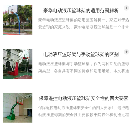
择安装位 ...
2024-02-27
+
豪华电动液压篮球架的适用范围解析
豪华电动液压篮球架的适用范围解析一、家庭对于热
爱篮球的家庭来说，豪华电动液压篮球架是一个非常
好的选择。首先，它可以满足家庭成员随时锻炼的需
求，无论是孩子还是成年人都可以在家中进行篮球锻
炼。其次，豪 ...
2024-02-24
+
电动液压篮球架与手动篮球架的区别
电动液压篮球架与手动篮球架，作为两种常见的篮球
架类型，各自具有不同的特点和适用场景。本文将通
过对两者的比较，帮助读者更加清楚地了解它们之间
的区别和优劣。就篮球架的操作方式而言，电动液压
篮球架具有更 ...
2024-02-21
保障遥控电动液压篮球架安全性的四大要素
+
保障遥控电动液压篮球架安全性的四大要素1、遥控电
动液压篮球架的安全性主要依赖于其设计和制造过程
中的质量控制。这包括对所有零部件的选择、安装以
及整个篮球架的调试等环节。只有每一个细节都严格