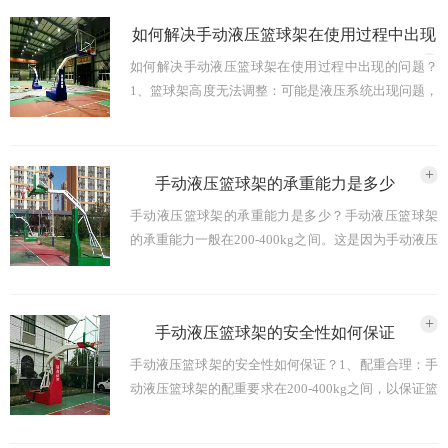
把控，才能 ...
2024-02-18
如何解决手动液压篮球架在使用过程中出现
+
如何解决手动液压篮球架在使用过程中出现的问题？
的问题
1、篮球架高度无法调整：可能是液压系统出现问题，
需要检查液压杆和液压系统是否正常工作，如有需
要，可更换液压杆或维修液压系统。2、篮球架倾斜或
不稳定性： ...
2024-01-29
+
手动液压篮球架的承重能力是多少
手动液压篮球架的承重能力是多少？手动液压篮球架
的承重能力一般在200-400kg之间。这是因为手动液压
篮球架通常由钢材制造而成，具有坚固稳定的特点，
同时其承重结构也比较合理，能够承受较大的重量。
需 ...
2024-01-29
+
手动液压篮球架的安全性如何保证
手动液压篮球架的安全性如何保证？1、配重合理：手
动液压篮球架的配重要求在200-400kg之间，以保证篮
球架的稳定性和安全性。同时，应定期检查配重是否
稳固，防止配重失衡或脱落。2、篮板厚度适中：篮 ...