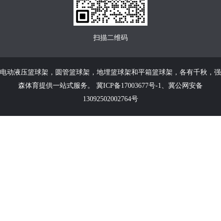
扫描二维码
电动液压篮球架
，
圆管篮球架
，
地埋篮球架
和
平箱篮球架
，各有千秋，强
森体育提供一站式服务。
冀ICP备17003677号-1
、
冀公网安备
13092502002764号