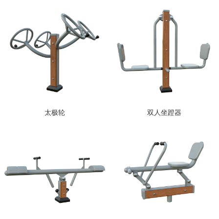
太极轮
双人坐蹬器