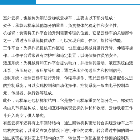
室外云梯，也被称为消防云梯或云梯车，主要由以下部分组成：
架子：承载云梯车其他部分的重量，负责整体的稳定性和安全性。
机械臂：负责将工作平台抬升到需要修理的位置。它是云梯车的关键部件
之一，通过液压系统提供动力，可以实现升降、伸缩、旋转等功能。
工作平台：为操作员提供工作区域，也是通过机械臂进行升降、伸缩等操
作。工作平台通常设有防护栏和稳定装置，以确保操作员的安全。
液压系统：为机械臂和工作平台提供动力，并控制其运动。液压系统由液
压泵、液压马达、液压缸等组成，通过液压油传递压力和控制信号。
控制系统：控制云梯车进行升降、伸缩等操作。现代云梯车通常配备先进
的控制系统，可以实现控制和自动化操作。控制系统一般由电子控制单
元、传感器、执行器等组成。
此外，云梯车还包括梯架结构，它是整个云梯车重要的部分之一。梯架结
构由几节梯架构成，通过相互移动实现云梯的伸长和收缩。云梯载着工作
斗升入高空，供人攀爬。
有些云梯车还具有上车回转结构，通过回转机构驱动转台实现云梯车上车
结构的旋转，以满足在复杂情况下进行作业的要求。转台通过中间的调平
油缸实现在倾斜面上车结构的水平，转台另一侧配备整个梯架的控制系