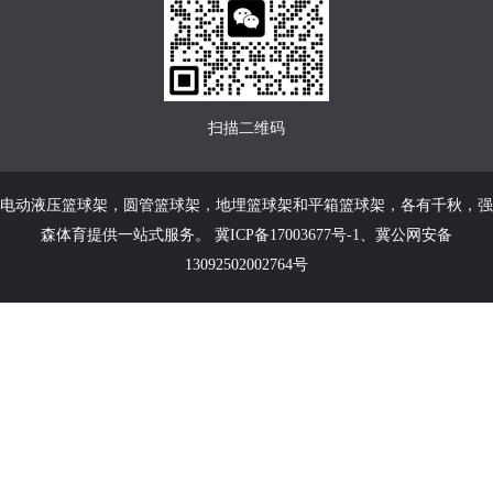
扫描二维码
电动液压篮球架
，
圆管篮球架
，
地埋篮球架
和
平箱篮球架
，各有千秋，强
森体育提供一站式服务。
冀ICP备17003677号-1
、
冀公网安备
13092502002764号