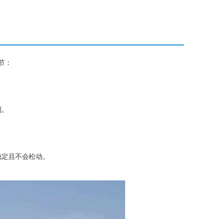
节：
到。
。
稳定且不会松动。