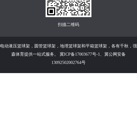
扫描二维码
电动液压篮球架
，
圆管篮球架
，
地埋篮球架
和
平箱篮球架
，各有千秋，强
森体育提供一站式服务。
冀ICP备17003677号-1
、
冀公网安备
13092502002764号